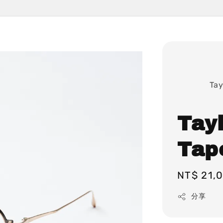
              Taylor with Respect

Tay
Tape
Regular
NT$ 21,
price
分享