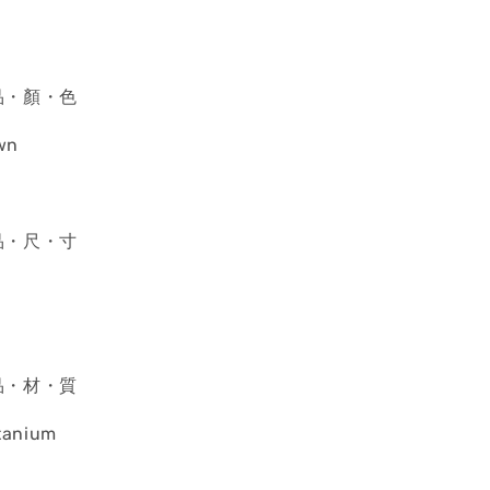
產・品・顏・色
wn
產・品・尺・寸
產・品・材・質
itanium