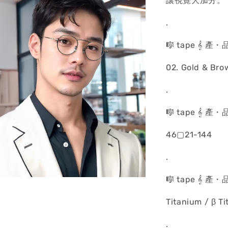
讓視覺大加分。
.
🎼 tape 𝄞 
02. Gold & Bro
.
🎼 tape 𝄞 
46▢21-144
.
🎼 tape 𝄞 
Titanium / β T
.