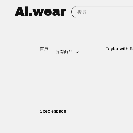
Ai.wear
搜尋
                    首頁

                    Taylor with Respect

所有商品
                    Spec espace
