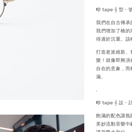
🎼 tape 𝄞 
我們在自古傳承
我們增加了橋的
得過於沉重。該
打造老派維新、
樂！就像即興演
自在的意象，而
滿。
.
🎼 tape 𝄞 
飽滿的配色讓氛
美妙流動音樂中翩