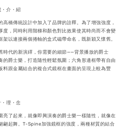
型・號・介・紹
的高橋傳統設計中加入了品牌的詮釋。為了增強強度，
厚度，同時利用階梯和顏色對比效果使其時尚而不會變
框架以連接兩個捲軸的盒式磁帶命名，既新穎又懷舊。
舊時代的新演繹，你需要的細節——背景播放的爵士
奏的爵士樂，打造隨性輕鬆氛圍；六角形邊框帶有自由
板料跟金屬結合的複合式鏡框在畫面的呈現上較為豐
設・計・理・念
圍亮了起來，就像即興演奏的爵士樂一樣隨性，就像在
翩起舞。T-Spine加強鏡框的強度，兩種材質的結合