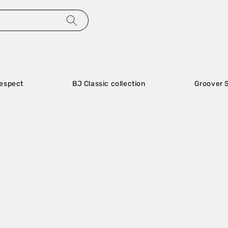
                    BJ Classic collection

                    Groover Spectacles
