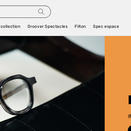
 collection
Groover Spectacles
Filton
Spec espace