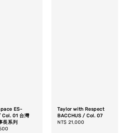
space ES-
Taylor with Respect
/ Col. 01 台灣
BACCHUS / Col. 07
事長系列
Regular
NT$ 21,000
r
,500
price