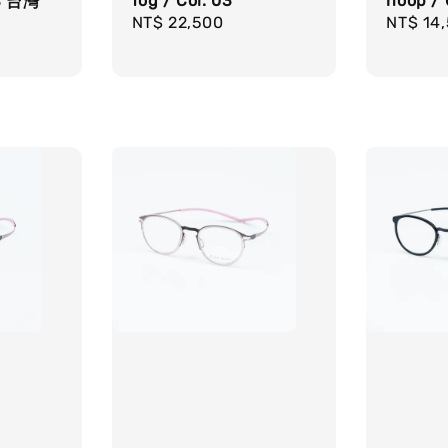
hoop / 
fog / Col. 03
03 台灣
Regula
NT$ 14
Regular
NT$ 22,500
price
price