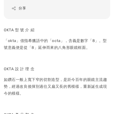
price
分享
OKTA 型 號 介 紹
「okta」借指希臘語中的「octa」，含義是數字「8」。型
號意義便是從「8」延伸而來的八角形眼鏡框面。
OKTA 設 計 理 念
如鑽石一般上寬下窄的切割造型，是距今百年的眼鏡主流趨
勢，經過改良後揮別過往又扁又長的舊模樣，重新誕生成現
今的模樣。