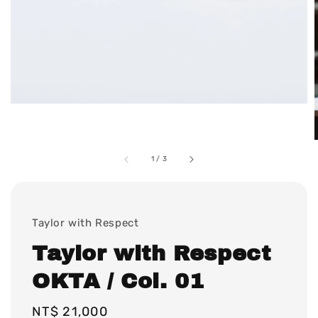
1
/
3
Taylor with Respect
Taylor with Respect
OKTA / Col. 01
Regular
NT$ 21,000