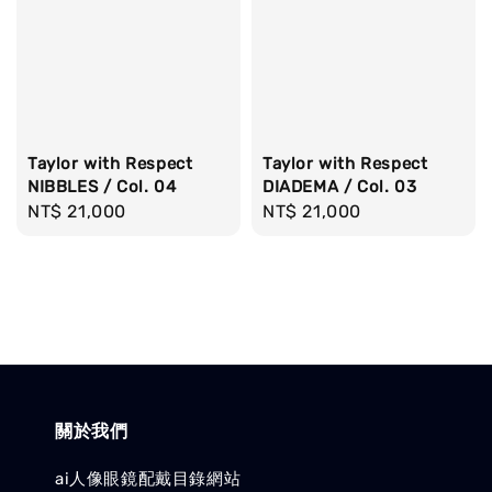
Taylor with Respect
Taylor with Respect
NIBBLES / Col. 04
DIADEMA / Col. 03
Regular
NT$ 21,000
Regular
NT$ 21,000
price
price
關於我們
ai人像眼鏡配戴目錄網站