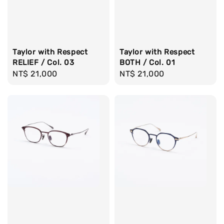
Taylor with Respect
Taylor with Respect
RELIEF / Col. 03
BOTH / Col. 01
Regular
NT$ 21,000
Regular
NT$ 21,000
price
price