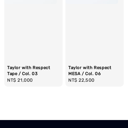
Taylor with Respect
Taylor with Respect
Tape / Col. 03
MESA / Col. 06
Regular
NT$ 21,000
Regular
NT$ 22,500
price
price