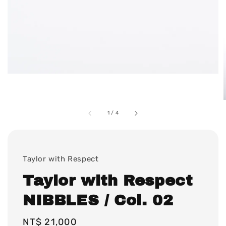
1
/
4
Taylor with Respect
Taylor with Respect
NIBBLES / Col. 02
Regular
NT$ 21,000