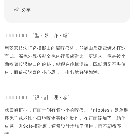
price
分享
 𝓷𝓲𝓫𝓫𝓵𝓮𝓼 〔型・號・介・紹〕
用獨家技法打造模擬出的囓咬痕跡，並經由反覆電鍍才打造
而成。深色外觀搭配金色內裡形成對比，更迷人。像是被小
動物囓咬過幾口的痕跡，點綴在鏡框邊緣，既低調又不失俏
皮，而這樣討喜的小心思，一推出就好評如潮。
 𝓷𝓲𝓫𝓫𝓵𝓮𝓼 〔設・計・理・念〕
威靈頓框型，正面一側有個小小的咬痕。「nibbles」意為形
容兔子或老鼠小口地咬食某物的動作。在正面添加了一點俏
皮感，與Sole相對應，這種設計增強了個性，而不顯得花