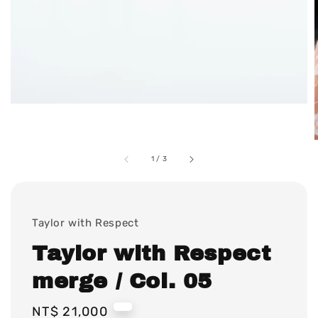
1
/
3
Taylor with Respect
Taylor with Respect
merge / Col. 05
Regular
NT$ 21,000