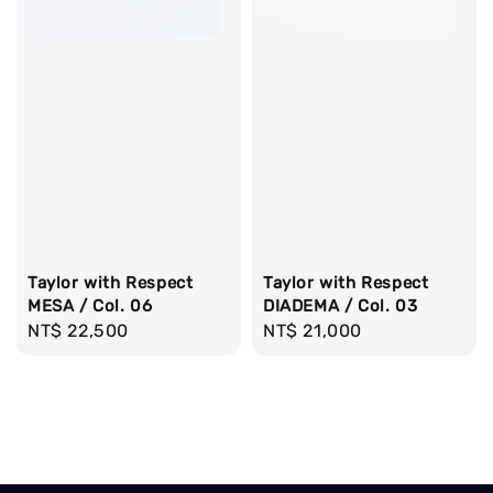
Taylor with Respect
Taylor with Respect
MESA / Col. 06
DIADEMA / Col. 03
Regular
NT$ 22,500
Regular
NT$ 21,000
price
price