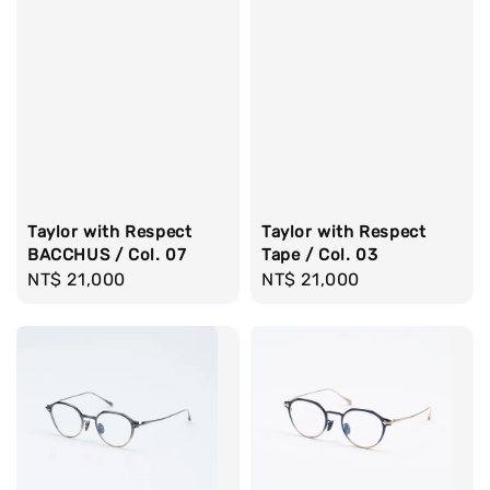
Taylor with Respect
Taylor with Respect
BACCHUS / Col. 07
Tape / Col. 03
Regular
NT$ 21,000
Regular
NT$ 21,000
price
price