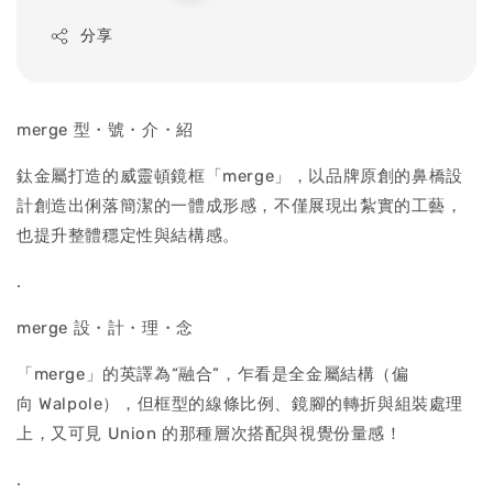
price
分享
merge 型・號・介・紹
鈦金屬打造的威靈頓鏡框「merge」，以品牌原創的鼻橋設
計創造出俐落簡潔的一體成形感，不僅展現出紮實的工藝，
也提升整體穩定性與結構感。
.
merge 設・計・理・念
「merge」的英譯為“融合”，乍看是全金屬結構（偏
向 Walpole），但框型的線條比例、鏡腳的轉折與組裝處理
上，又可見 Union 的那種層次搭配與視覺份量感！
.