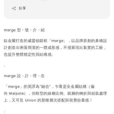
price
分享
merge 型・號・介・紹
鈦金屬打造的威靈頓鏡框「merge」，以品牌原創的鼻橋設
計創造出俐落簡潔的一體成形感，不僅展現出紮實的工藝，
也提升整體穩定性與結構感。
.
merge 設・計・理・念
「merge」的英譯為“融合”，乍看是全金屬結構（偏
向 Walpole），但框型的線條比例、鏡腳的轉折與組裝處理
上，又可見 Union 的那種層次搭配與視覺份量感！
.