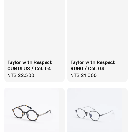
Taylor with Respect
Taylor with Respect
CUMULUS / Col. 04
RUGG / Col. 04
Regular
NT$ 22,500
Regular
NT$ 21,000
price
price