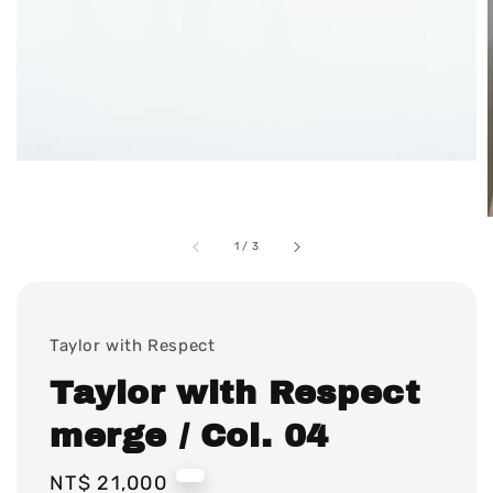
1
/
3
Taylor with Respect
Taylor with Respect
merge / Col. 04
Regular
NT$ 21,000