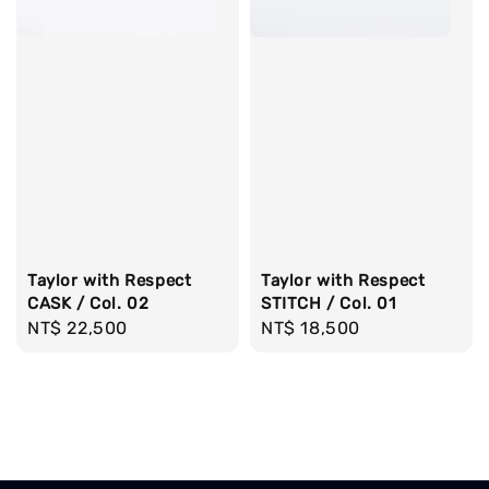
Taylor with Respect
Taylor with Respect
CASK / Col. 02
STITCH / Col. 01
Regular
NT$ 22,500
Regular
NT$ 18,500
price
price