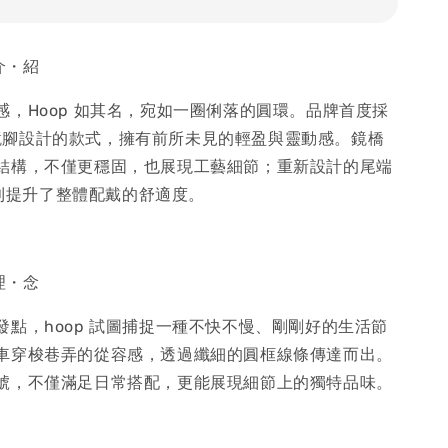
介・紹
感，Hoop 如其名，宛如一圈俐落的圓環。品牌首度採
ne 鏡腳設計的款式，擁有前所未見的輕盈與靈動感。鏡橋
結構，不僅更穩固，也展現工藝細節；重新設計的尾端
），則提升了整體配戴的舒適度。
理・念
發點，hoop 試圖捕捉一種不快不慢、剛剛好的生活節
車穿梭巷弄的從容感，透過纖細的圓框線條傳達而出。
號，不僅滿足日常搭配，更能展現細節上的獨特品味。