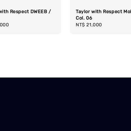
 with Respect DWEEB /
Taylor with Respect Mol
Col. 06
r
,000
Regular
NT$ 21,000
price