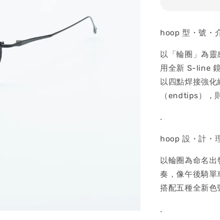
hoop 型・號・
以「輪圈」為靈
用全新 S-li
以四點焊接強化
（endtips
.
hoop 設・計・
以輪圈為命名出
奏，像午後騎單
搭配五種全新色
.