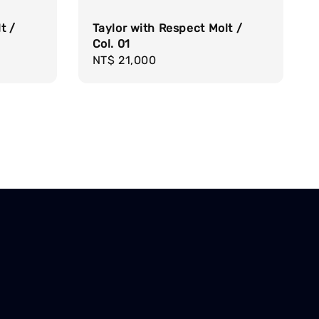
t /
Taylor with Respect Molt /
Col. 01
Regular
NT$ 21,000
price