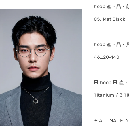
hoop 產・品・
05. Mat Black
.
hoop 產・品・
46□20-140
.
🛞 hoop 🛞
Titanium / ꞵ T
.
✦ ALL MADE I