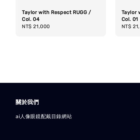
Taylor with Respect RUGG /
Taylor
Col. 04
Col. 01
Regular
NT$ 21,000
Regula
NT$ 21
price
price
關於我們
ai人像眼鏡配戴目錄網站