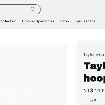
 collection
Groover Spectacles
Filton
Spec espace
Taylor with
Tay
hoop
Regular
NT$ 14,
price
分享