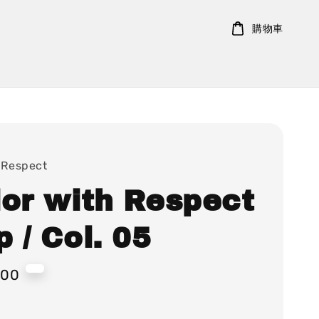
購物車
 Respect
lor with Respect
 / Col. 05
500