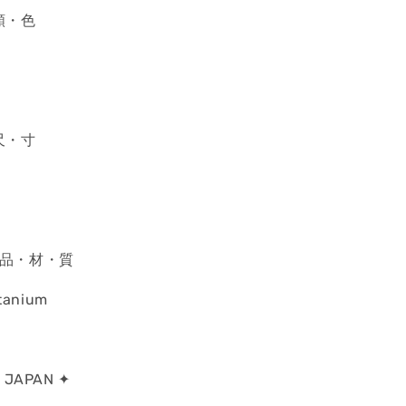
顏・色
尺・寸
 產・品・材・質
itanium
N JAPAN ✦