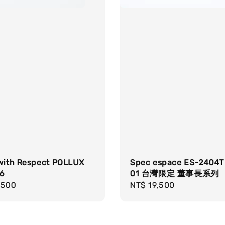
 with Respect POLLUX
Spec espace ES-2404T 
06
01 台灣限定 董事長系列
r
,500
Regular
NT$ 19,500
price