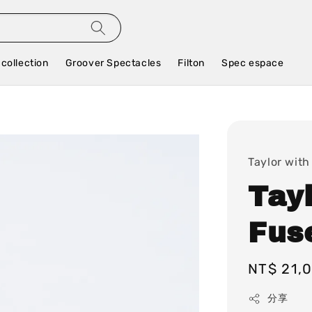
 collection
Groover Spectacles
Filton
Spec espace
Taylor with
Tay
Fuse
Regular
NT$ 21,
price
分享