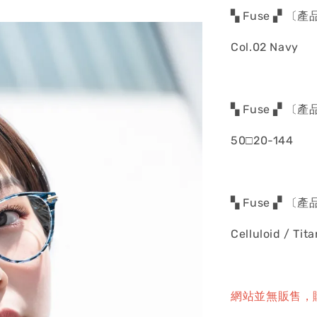
▚ Fuse ▞ 〔
Col.02 Navy
▚ Fuse ▞ 〔
50□20-144
▚ Fuse ▞ 〔
Celluloid / Tit
網站並無販售，