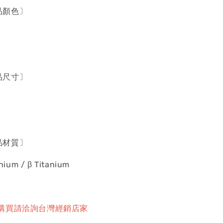
產品顏色〕
產品尺寸〕
產品材質〕
anium / β Titanium
購買請洽詢台灣經銷店家