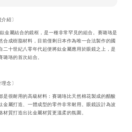
型號介紹〕
珞和鈦金屬結合的鏡框，是一種非常罕見的組合。賽璐珞是
然合成樹脂材料，目前僅剩日本作為唯一合法製作的國
自二十世紀八零年代起便將鈦金屬應用於眼鏡之上，是
賽璐珞的首次結合。
設計理念〕
都是很耐用的高級材料：賽璐珞比天然棉花製成的醋酸
鈦金屬打造、一體成型的零件非常耐用。眼鏡設計為波
珞材質打造出比金屬材質更溫柔的氛圍。