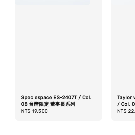
Spec espace ES-2407T / Col.
Taylor
08 台灣限定 董事長系列
/ Col. 
Regular
NT$ 19,500
Regula
NT$ 22
price
price