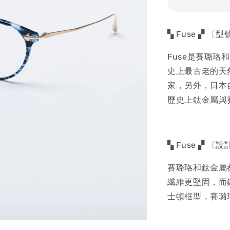
▚ Fuse ▞ 〔
Fuse是賽璐
史上最古老的天
家，另外，日本
歷史上鈦金屬與
▚ Fuse ▞ 〔
賽璐珞和鈦金屬
纖維更堅固，而
士頓框型，賽璐