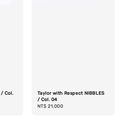
/ Col.
Taylor with Respect NIBBLES
/ Col. 04
Regular
NT$ 21,000
price