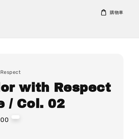
購物車
 Respect
lor with Respect
 / Col. 02
000