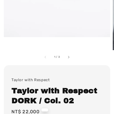
1
/
3
Taylor with Respect
Taylor with Respect
DORK / Col. 02
Regular
NT$ 22,000