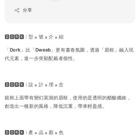
price
分享
🅳🅾🆁🅺 ⁝ 型 𝄪 號 𝄪 介 𝄪 紹
「
Dork
」比「
Dweeb
」更有書卷氛圍，透過「眉框」融入現
代元素，進一步突顯配戴者個性。
🅳🅾🆁🅺 ⁝ 設 𝄪 計 𝄪 理 𝄪 念
鏡框上面帶有變幻莫測的眉框，使用的是透明的醋酸纖維，
創造出一種新的風格，降低沉重，帶來輕盈感。
🅳🅾🆁🅺 ⁝ 產 𝄪 品 𝄪 顏 𝄪 色