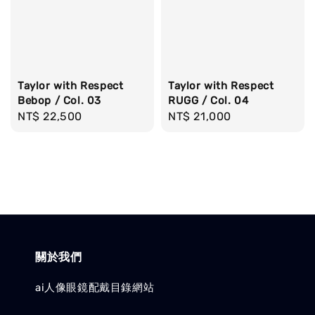
Taylor with Respect
Taylor with Respect
Bebop / Col. 03
RUGG / Col. 04
Regular
NT$ 22,500
Regular
NT$ 21,000
price
price
關於我們
ai人像眼鏡配戴目錄網站