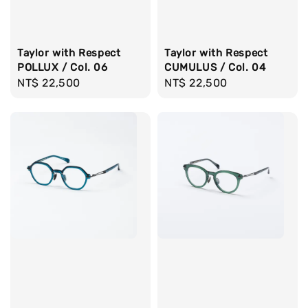
Taylor with Respect
Taylor with Respect
POLLUX / Col. 06
CUMULUS / Col. 04
Regular
NT$ 22,500
Regular
NT$ 22,500
price
price