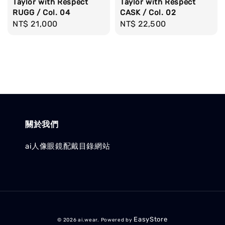
Taylor with Respect
Taylor with Respect
RUGG / Col. 04
CASK / Col. 02
Regular
NT$ 21,000
Regular
NT$ 22,500
price
price
關於我們
ai人像眼鏡配戴目錄網站
EasyStore
© 2026 ai.wear. Powered by