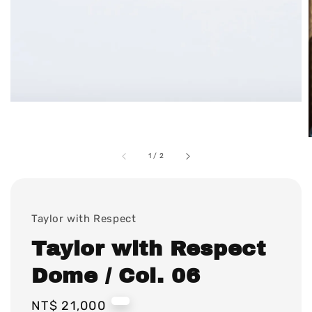
1
/
2
Taylor with Respect
Taylor with Respect
Dome / Col. 06
Regular
NT$ 21,000