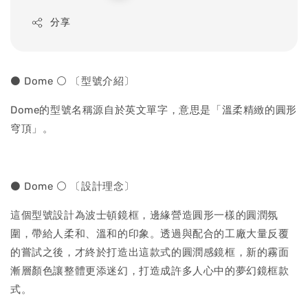
price
分享
⚫ Dome ⚪ 〔型號介紹〕
Dome的型號名稱源自於英文單字，意思是「溫柔精緻的圓形
穹頂」。
⚫ Dome ⚪ 〔設計理念〕
這個型號設計為波士頓鏡框，邊緣營造圓形一樣的圓潤氛
圍，帶給人柔和、溫和的印象。透過與配合的工廠大量反覆
的嘗試之後，才終於打造出這款式的圓潤感鏡框，新的霧面
漸層顏色讓整體更添迷幻，打造成許多人心中的夢幻鏡框款
式。