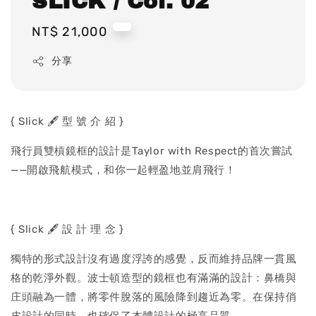
SLICK / Col. 02
Regular
NT$ 21,000
price
分享
{ Slick 🖋️ 型 號 介 紹 }
飛行員雙槓鏡框的設計是Taylor with Respect的首次嘗試
——開啟飛航模式，和你一起輕盈地並肩飛行！
{ Slick 🖋️ 設 計 理 念 }
獨特的形式設計沒有過度浮誇的感覺，反而維持品牌一貫風
格的乾淨外觀。波士頓造型的鏡框也有滿滿的設計：鼻橋與
庄頭融為一體，將零件脫落的風險降到趨近為零。在保持俏