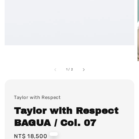
1
/
2
Taylor with Respect
Taylor with Respect
BAGUA / Col. 07
Regular
NT$ 18,500