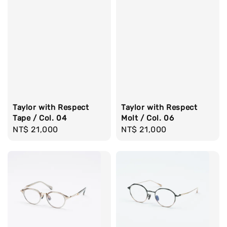
Taylor with Respect
Taylor with Respect
Tape / Col. 04
Molt / Col. 06
Regular
NT$ 21,000
Regular
NT$ 21,000
price
price