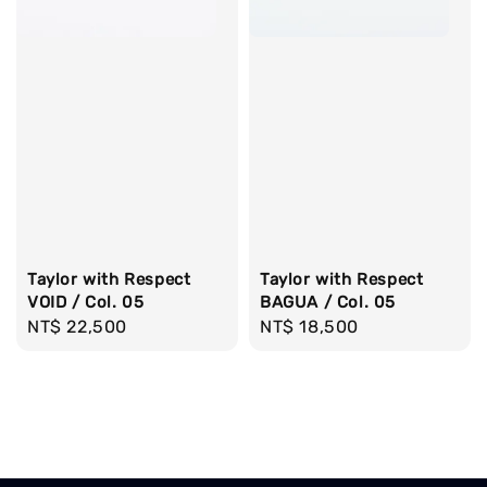
Taylor with Respect
Taylor with Respect
VOID / Col. 05
BAGUA / Col. 05
Regular
NT$ 22,500
Regular
NT$ 18,500
price
price