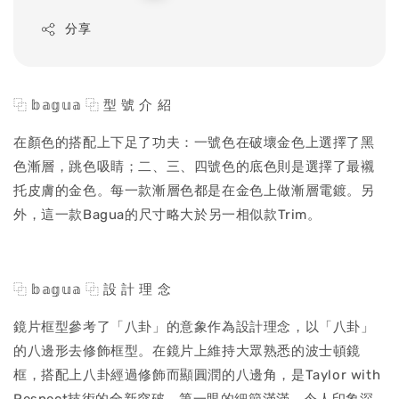
price
分享
⿻ 𝕓𝕒𝕘𝕦𝕒 ⿻ 型 號 介 紹
在顏色的搭配上下足了功夫：一號色在破壞金色上選擇了黑
色漸層，跳色吸睛；二、三、四號色的底色則是選擇了最襯
托皮膚的金色。每一款漸層色都是在金色上做漸層電鍍。另
外，這一款Bagua的尺寸略大於另一相似款Trim。
⿻ 𝕓𝕒𝕘𝕦𝕒 ⿻ 設 計 理 念
鏡片框型參考了「八卦」的意象作為設計理念，以「八卦」
的八邊形去修飾框型。在鏡片上維持大眾熟悉的波士頓鏡
框，搭配上八卦經過修飾而顯圓潤的八邊角，是Taylor with