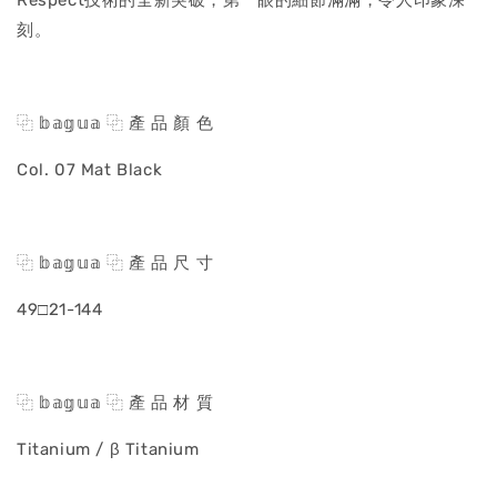
Respect技術的全新突破，第一眼的細節滿滿，令人印象深
刻。
⿻ 𝕓𝕒𝕘𝕦𝕒 ⿻ 產 品 顏 色
Col. 07 Mat Black
⿻ 𝕓𝕒𝕘𝕦𝕒 ⿻ 產 品 尺 寸
49□21-144
⿻ 𝕓𝕒𝕘𝕦𝕒 ⿻ 產 品 材 質
Titanium / β Titanium