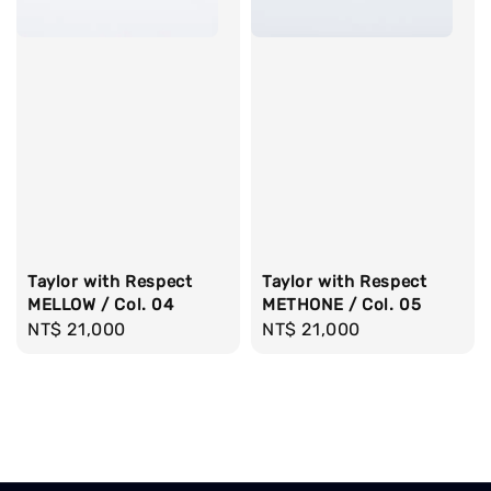
Taylor with Respect
Taylor with Respect
MELLOW / Col. 04
METHONE / Col. 05
Regular
NT$ 21,000
Regular
NT$ 21,000
price
price