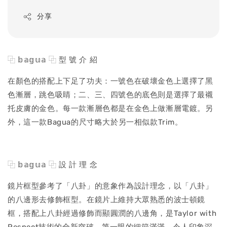
price
分享
⿻ 𝕓𝕒𝕘𝕦𝕒 ⿻ 型 號 介 紹
在顏色的搭配上下足了功夫：一號色在破壞金色上選擇了黑
色漸層，跳色吸睛；二、三、四號色的底色則是選擇了最襯
托皮膚的金色。每一款漸層色都是在金色上做漸層電鍍。另
外，這一款Bagua的尺寸略大於另一相似款Trim。
⿻ 𝕓𝕒𝕘𝕦𝕒 ⿻ 設 計 理 念
鏡片框型參考了「八卦」的意象作為設計理念，以「八卦」
的八邊形去修飾框型。在鏡片上維持大眾熟悉的波士頓鏡
框，搭配上八卦經過修飾而顯圓潤的八邊角，是Taylor with