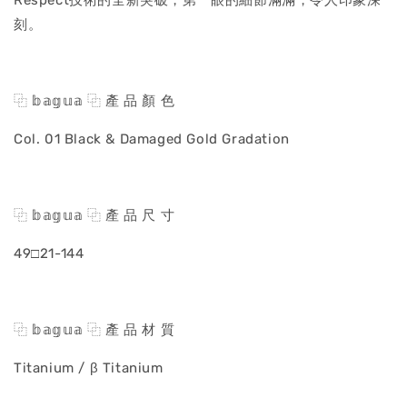
Respect技術的全新突破，第一眼的細節滿滿，令人印象深
刻。
⿻ 𝕓𝕒𝕘𝕦𝕒 ⿻ 產 品 顏 色
Col. 01 Black & Damaged Gold Gradation
⿻ 𝕓𝕒𝕘𝕦𝕒 ⿻ 產 品 尺 寸
49□21-144
⿻ 𝕓𝕒𝕘𝕦𝕒 ⿻ 產 品 材 質
Titanium / β Titanium