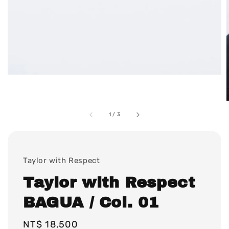
1
/
3
Taylor with Respect
Taylor with Respect
BAGUA / Col. 01
Regular
NT$ 18,500