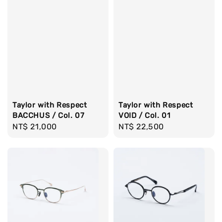
Taylor with Respect
Taylor with Respect
BACCHUS / Col. 07
VOID / Col. 01
Regular
NT$ 21,000
Regular
NT$ 22,500
price
price