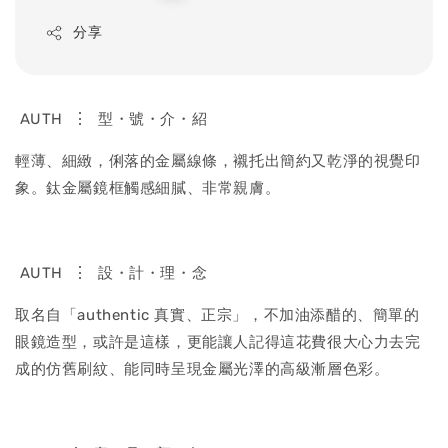
price
分享
⋮
AUTH
型・號・介・紹
輕薄、細緻，俐落的金屬線條，襯托出簡約又乾淨的視覺印
象。鈦金屬鏡框觸感細膩、非常親膚。
⋮
AUTH
設・計・理・念
取名自「authentic 真實、正宗」，不加油添醋的、簡單的
眼鏡造型，或許是這樣，更能讓人記得這花費很大心力去完
成的仿舊刷紋、能同時呈現金屬光澤的高級漸層色彩。