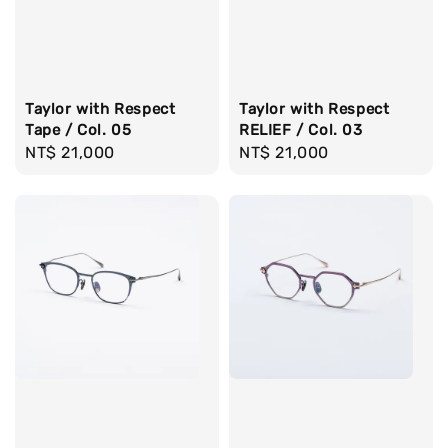
Taylor with Respect
Taylor with Respect
Tape / Col. 05
RELIEF / Col. 03
Regular
NT$ 21,000
Regular
NT$ 21,000
price
price