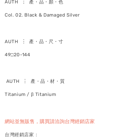
⋮
AUTH
產・品・顏・色
Col. 02. Black & Damaged Silver
⋮
AUTH
產・品・尺・寸
49□20-144
⋮
AUTH
產・品・材・質
Titanium / β Titanium
網站並無販售，購買請洽詢台灣經銷店家
台灣經銷店家：