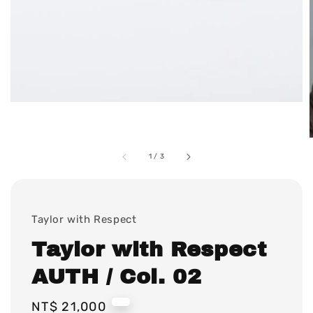
1
/
3
Taylor with Respect
Taylor with Respect
AUTH / Col. 02
Regular
NT$ 21,000