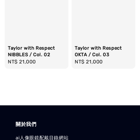
Taylor with Respect
Taylor with Respect
NIBBLES / Col. 02
OKTA / Col. 03
Regular
NT$ 21,000
Regular
NT$ 21,000
price
price
關於我們
ai人像眼鏡配戴目錄網站