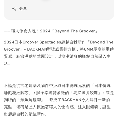
price
分享
—— 職人使命入魂！2024「Beyond The Groover」
2024日本Groover Spectacles超越自我新作「Beyond The
Groover」- BACKMAN型號威靈頓方框，將8MM厚度的重磅
質感、細節滿點的華麗設計，以簡潔清爽的樣貌自然融入生
活。
不論是從古老建築及物件中汲取日本傳統元素的「日本傳統
雕刻花紋腳芯」 ; 賦予幸運符象徵的「馬蹄圖騰鉸鏈」 ; 或是
獨特的「鯨魚尾鏡腳」，都成了BACKMAN令人耳目一新的
亮點！堪稱是匠人懷抱著職人的使命感、注入眼鏡魂，誕生
出超越自我的最強新作。