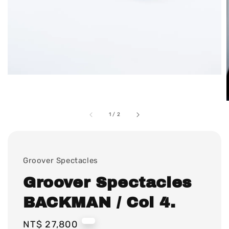
1
/
2
Groover Spectacles
Groover Spectacles
BACKMAN / Col 4.
Regular
NT$ 27,800