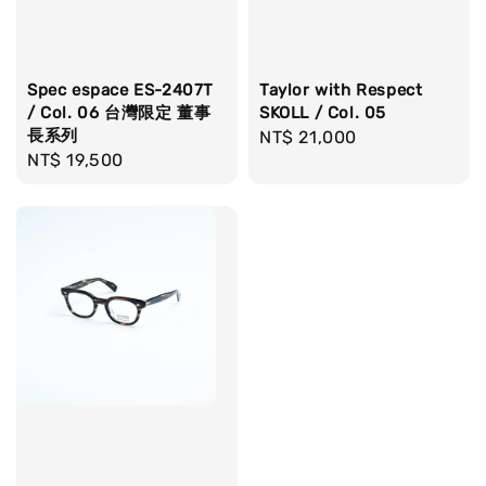
Spec espace ES-2407T
Taylor with Respect
/ Col. 06 台灣限定 董事
SKOLL / Col. 05
長系列
Regular
NT$ 21,000
Regular
NT$ 19,500
price
price