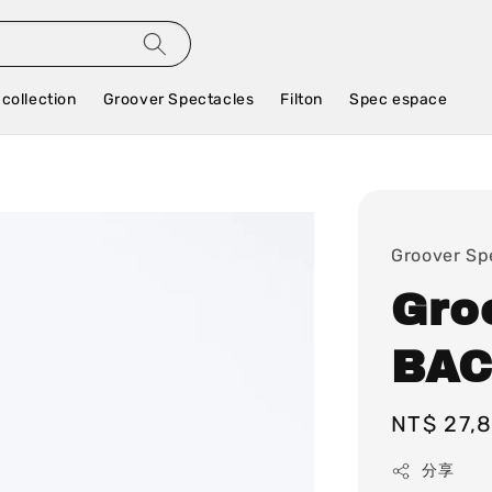
 collection
Groover Spectacles
Filton
Spec espace
Groover Sp
Gro
BAC
Regular
NT$ 27,
price
分享