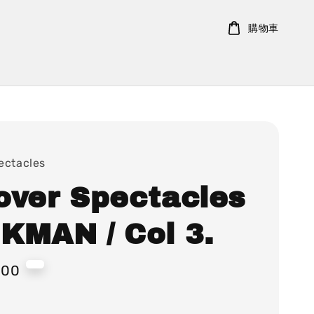
購物車
ectacles
over Spectacles
KMAN / Col 3.
800