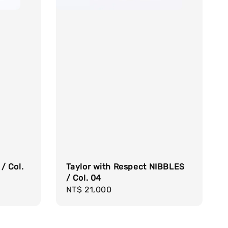
/ Col.
Taylor with Respect NIBBLES
/ Col. 04
Regular
NT$ 21,000
price