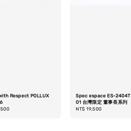
 with Respect POLLUX
Spec espace ES-2404T 
06
01 台灣限定 董事長系列
r
,500
Regular
NT$ 19,500
price