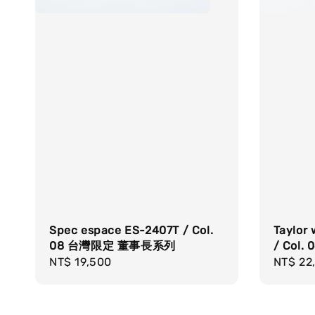
Spec espace ES-2407T / Col.
Taylor
08 台灣限定 董事長系列
/ Col. 
Regular
NT$ 19,500
Regula
NT$ 22
price
price