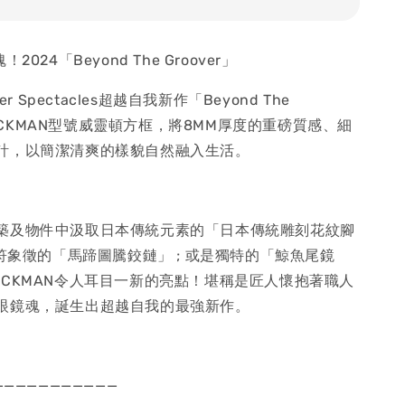
2024「Beyond The Groover」
er Spectacles超越自我新作「Beyond The
 BACKMAN型號威靈頓方框，將8MM厚度的重磅質感、細
計，以簡潔清爽的樣貌自然融入生活。
築及物件中汲取日本傳統元素的「日本傳統雕刻花紋腳
運符象徵的「馬蹄圖騰鉸鏈」 ; 或是獨特的「鯨魚尾鏡
ACKMAN令人耳目一新的亮點！堪稱是匠人懷抱著職人
眼鏡魂，誕生出超越自我的最強新作。
———————————