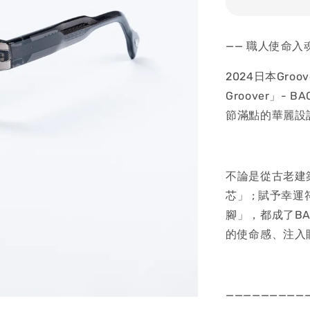
—— 職人使命入魂！
2024日本Groov
Groover」-
節滿點的華麗設
不論是從古老建
芯」 ; 賦予幸
腳」，都成了B
的使命感、注入
—————————