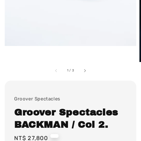
1
/
3
Groover Spectacles
Groover Spectacles
BACKMAN / Col 2.
Regular
NT$ 27,800