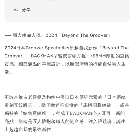
price
分享
—— 職人使命入魂！2024「Beyond The Groover」
2024日本Groover Spectacles超越自我新作「Beyond The
Groover」- BACKMAN型號威靈頓方框，將8MM厚度的重磅
質感、細節滿點的華麗設計，以簡潔清爽的樣貌自然融入生
活。
不論是從古老建築及物件中汲取日本傳統元素的「日本傳統
雕刻花紋腳芯」 ; 賦予幸運符象徵的「馬蹄圖騰鉸鏈」 ; 或是
獨特的「鯨魚尾鏡腳」，都成了BACKMAN令人耳目一新的
亮點！堪稱是匠人懷抱著職人的使命感、注入眼鏡魂，誕生
出超越自我的最強新作。