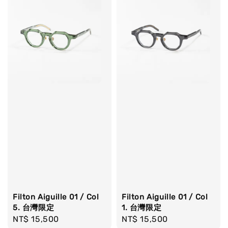
Filton Aiguille 01 / Col
Filton Aiguille 01 / Col
5. 台灣限定
1. 台灣限定
Regular
NT$ 15,500
Regular
NT$ 15,500