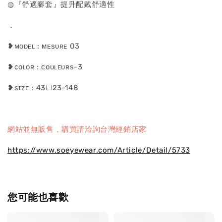
◍『舒適腳套』提升配戴舒適性
．
❥ᴍᴏᴅᴇʟ : ᴍᴇsᴜʀᴇ 03
❥ᴄᴏʟᴏʀ : ᴄᴏᴜʟᴇᴜʀs-3
❥sɪᴢᴇ : 43☐23-148
網站並無販售，購買請洽詢台灣經銷店家
https://www.soeyewear.com/Article/Detail/5733
您可能也喜歡