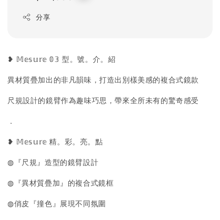
price
分享
❥ 𝕄𝕖𝕤𝕦𝕣𝕖 𝟘𝟛 型。號。介。紹
異材質疊加出的非凡韻味，打造出別樣美感的複合式鏡款
尺規設計的鏡臂作為趣味巧思，帶來全所未有的驚奇感受
．
❥ 𝕄𝕖𝕤𝕦𝕣𝕖 精。彩。亮。點
◍『尺規』造型的鏡臂設計
◍『異材質疊加』的複合式鏡框
◍俏皮『撞色』展現不同氛圍