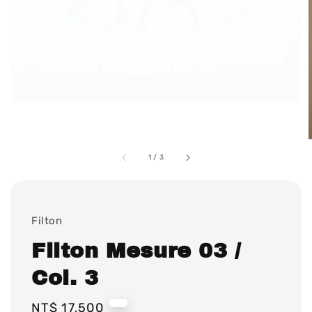
1
/
3
Filton
Filton Mesure 03 /
Col. 3
Regular
NT$ 17,500