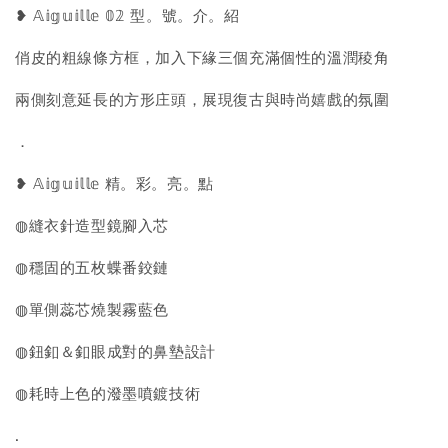
❥ 𝔸𝕚𝕘𝕦𝕚𝕝𝕝𝕖 𝟘𝟚 型。號。介。紹
俏皮的粗線條方框，加入下緣三個充滿個性的溫潤稜角
兩側刻意延長的方形庄頭，展現復古與時尚嬉戲的氛圍
．
❥ 𝔸𝕚𝕘𝕦𝕚𝕝𝕝𝕖 精。彩。亮。點
◍縫衣針造型鏡腳入芯
◍穩固的五枚蝶番鉸鏈
◍單側蕊芯燒製霧藍色
◍鈕釦＆釦眼成對的鼻墊設計
◍耗時上色的潑墨噴鍍技術
.