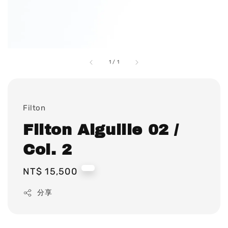
1
/
1
Filton
Filton Aiguille 02 /
Col. 2
Regular
NT$ 15,500
price
分享