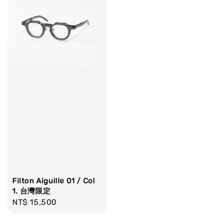
Filton Aiguille 01 / Col
1. 台灣限定
Regular
NT$ 15,500
price