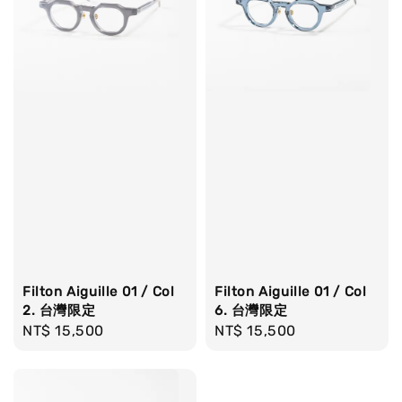
Filton Aiguille 01 / Col
Filton Aiguille 01 / Col
2. 台灣限定
6. 台灣限定
Regular
NT$ 15,500
Regular
NT$ 15,500
price
price