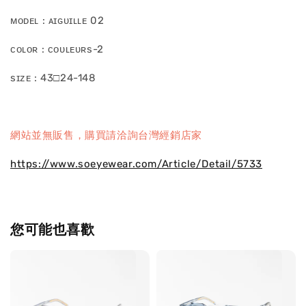
ᴍᴏᴅᴇʟ : ᴀɪɢᴜɪʟʟᴇ 02
ᴄᴏʟᴏʀ : ᴄᴏᴜʟᴇᴜʀs-2
sɪᴢᴇ : 43□24-148
網站並無販售，購買請洽詢台灣經銷店家
https://www.soeyewear.com/Article/Detail/5733
您可能也喜歡