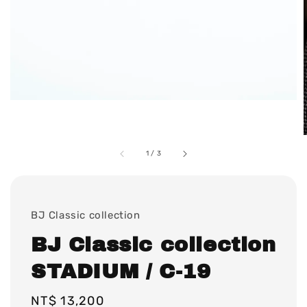
1
/
3
BJ Classic collection
BJ Classic collection
STADIUM / C-19
Regular
NT$ 13,200