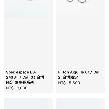
Spec espace ES-
Filton Aiguille 01 / Col
2408T / Col. 03 台灣
2. 台灣限定
限定 董事長系列
Regular
NT$ 15,500
Regular
NT$ 19,000
price
price