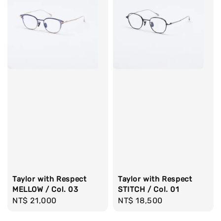
Taylor with Respect
Taylor with Respect
MELLOW / Col. 03
STITCH / Col. 01
Regular
NT$ 21,000
Regular
NT$ 18,500
price
price