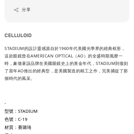
price
分享
CELLULOID
STADIUM的設計靈感源自於1960年代美國光學界的經典框形，
這款眼鏡曾在AMERICAN OPTICAL（AO）的全盛時期風靡一
時，象徵著該品牌在美國眼鏡史上的黃金年代，STADIUM則復刻
了當年AO推出的經典型，是美國製造的精工之作，完美捕捉了那
個時代的風采。
-
型號：STADIUM
色號：C-19
材質：賽璐珞