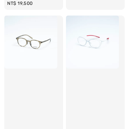
Regular
NT$ 19,500
price
price