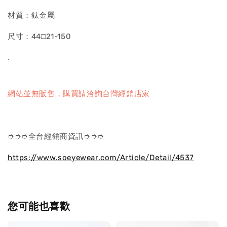
材質：鈦金屬
尺寸：44□21-150
.
網站並無販售，購買請洽詢台灣經銷店家
➮➮➮全台經銷商資訊➮➮➮
https://www.soeyewear.com/Article/Detail/4537
您可能也喜歡