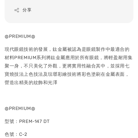
price
分享
◍PREMIUM◍
現代眼鏡技術的發展，鈦金屬被認為是眼鏡製作中最適合的
材料PREMIUM系列將鈦金屬應用於所有眼鏡，將輕盈耐用集
聚一身，不只美化了外觀，更將實用性融合其中，並採用七
寶燒技法上色技法及琺瑯彩繪技術將彩色塗刷在金屬表面，
營造出精美的紋飾和光澤
◍PREMIUM◍
型號：PREM-147 DT
色號：C-2