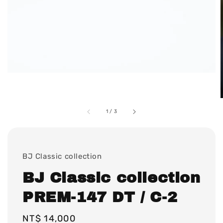
1
/
3
BJ Classic collection
BJ Classic collection
PREM-147 DT / C-2
Regular
NT$ 14,000