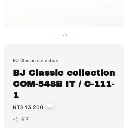
1
/
1
BJ Classic collection
BJ Classic collection
COM-548B IT / C-111-
1
Regular
NT$ 13,200
price
分享