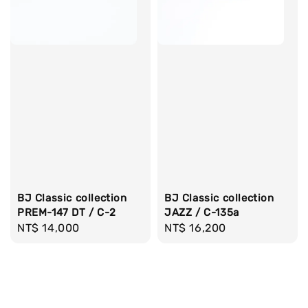
BJ Classic collection
BJ Classic collection
PREM-147 DT / C-2
JAZZ / C-135a
Regular
NT$ 14,000
Regular
NT$ 16,200
price
price