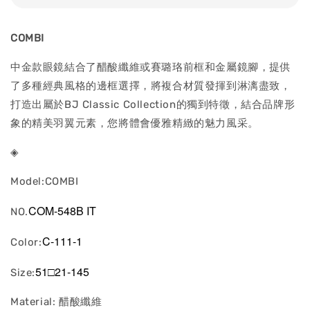
COMBI
中金款眼鏡結合了醋酸纖維或賽璐珞前框和金屬鏡腳，提供
了多種經典風格的邊框選擇，將複合材質發揮到淋漓盡致，
打造出屬於BJ Classic Collection的獨到特徵，結合品牌形
象的精美羽翼元素，您將體會優雅精緻的魅力風采。
◈
Model:COMBI
COM-548B IT
NO.
C-111-1
Color:
51□21-145
Size:
Material: 醋酸纖維