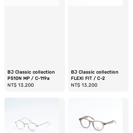
BJ Classic collection
BJ Classic collection
P510N MP / C-119a
FLEXI FIT / C-2
Regular
NT$ 13,200
Regular
NT$ 13,200
price
price