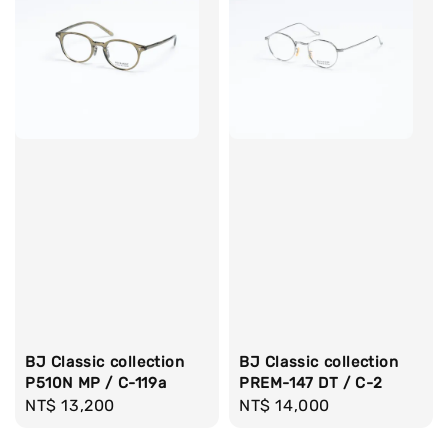
BJ Classic collection
BJ Classic collection
P510N MP / C-119a
PREM-147 DT / C-2
Regular
NT$ 13,200
Regular
NT$ 14,000
price
price