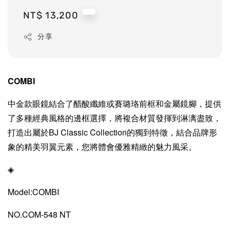
Regular
NT$ 13,200
price
分享
COMBI
中金款眼鏡結合了醋酸纖維或賽璐珞前框和金屬鏡腳，提供
了多種經典風格的邊框選擇，將複合材質發揮到淋漓盡致，
打造出屬於BJ Classic Collection的獨到特徵，結合品牌形
象的精美羽翼元素，您將體會優雅精緻的魅力風采。
◈
Model:COMBI
NO.COM-548 NT