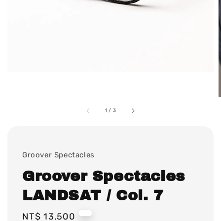
1
/
3
Groover Spectacles
Groover Spectacles
LANDSAT / Col. 7
Regular
NT$ 13,500