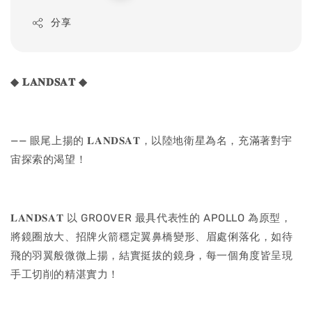
price
分享
◆
𝐋𝐀𝐍𝐃𝐒𝐀𝐓
◆
—— 眼尾上揚的 𝐋𝐀𝐍𝐃𝐒𝐀𝐓，以陸地衛星為名，充滿著對宇
宙探索的渴望！
𝐋𝐀𝐍𝐃𝐒𝐀𝐓 以 GROOVER 最具代表性的 APOLLO 為原型，
將鏡圈放大、招牌火箭穩定翼鼻橋變形、眉處俐落化，如待
飛的羽翼般微微上揚，結實挺拔的鏡身，每一個角度皆呈現
手工切削的精湛實力！