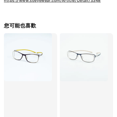
https://www.soeyewear.com/Article/Detail/3348
您可能也喜歡