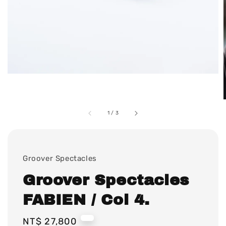
1
/
3
Groover Spectacles
Groover Spectacles
FABIEN / Col 4.
Regular
NT$ 27,800