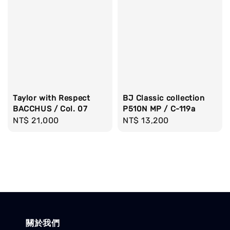
Taylor with Respect
BJ Classic collection
BACCHUS / Col. 07
P510N MP / C-119a
Regular
NT$ 21,000
Regular
NT$ 13,200
price
price
關於我們