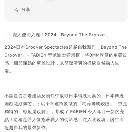
price
分享
—— 職人使命入魂！2024「Beyond The Groover」
2024日本Groover Spectacles超越自我新作「Beyond The
Groover」- FABIEN 型號波士頓圓框，將8MM厚度的重磅質
感、細節滿點的華麗設計，以簡潔清爽的樣貌自然融入生
活。
不論是從古老建築及物件中汲取日本傳統元素的「日本傳統
雕刻花紋腳芯」 ; 賦予幸運符象徵的「馬蹄圖騰鉸鏈」 ; 或是
獨特的「鯨魚尾鏡腳」，都成了 FABIEN 令人耳目一新的亮
點！堪稱是匠人懷抱著職人的使命感、注入眼鏡魂，誕生出
超越自我的最強新作。