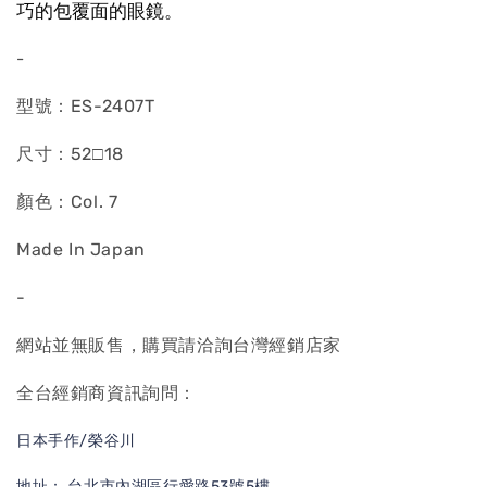
巧的包覆面的眼鏡。
-
型號：ES-2407T
尺寸：52□18
顏色：Col. 7
Made In Japan
-
網站並無販售，購買請洽詢台灣經銷店家
全台經銷商資訊詢問：
日本手作/榮谷川
地址： 台北市內湖區行愛路53號5樓