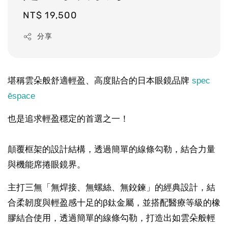
Regular
NT$ 19,500
price
分享
堪稱雲朵般舒適輕盈、高度貼合的日本眼鏡品牌
spec
ēspace
也是追求輕盈穩定的首選之一！
顛覆框架的設計結構，透過簡單的線條勾勒，結合力量
與機能席捲眼鏡界。
主打三無「無焊接、無螺絲、無鉸鍊」的經典設計，結
合柔韌度與輕盈感十足的β鈦金屬，並搭配醫療等級的橡
膠結合使用，透過簡單的線條勾勒，打造出如雲朵般輕