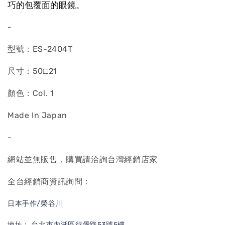
巧的包覆面的眼鏡。
-
型號：ES-2404T
尺寸：50□21
顏色：Col. 1
Made In Japan
-
網站並無販售，購買請洽詢台灣經銷店家
全台經銷商資訊詢問：
日本手作/榮谷川
地址： 台北市內湖區行愛路53號5樓