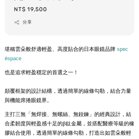
Regular
NT$ 19,500
price
分享
堪稱雲朵般舒適輕盈、高度貼合的日本眼鏡品牌
spec
ēspace
也是追求輕盈穩定的首選之一！
顛覆框架的設計結構，透過簡單的線條勾勒，結合力量
與機能席捲眼鏡界。
主打三無「無焊接、無螺絲、無鉸鍊」的經典設計，結
合柔韌度與輕盈感十足的β鈦金屬，並搭配醫療等級的橡
膠結合使用，透過簡單的線條勾勒，打造出如雲朵般輕