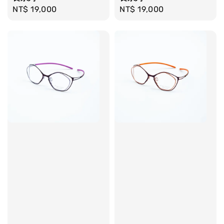
Regular
NT$ 19,000
Regular
NT$ 19,000
price
price