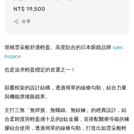
Regular
NT$ 19,500
price
分享
堪稱雲朵般舒適輕盈、高度貼合的日本眼鏡品牌
spec
ēspace
也是追求輕盈穩定的首選之一！
顛覆框架的設計結構，透過簡單的線條勾勒，結合力量
與機能席捲眼鏡界。
主打三無「無焊接、無螺絲、無鉸鍊」的經典設計，結
合柔韌度與輕盈感十足的β鈦金屬，並搭配醫療等級的橡
膠結合使用，透過簡單的線條勾勒，打造出如雲朵般輕