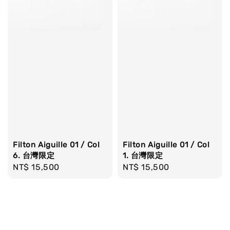
Filton Aiguille 01 / Col
Filton Aiguille 01 / Col
6. 台灣限定
1. 台灣限定
Regular
NT$ 15,500
Regular
NT$ 15,500
price
price