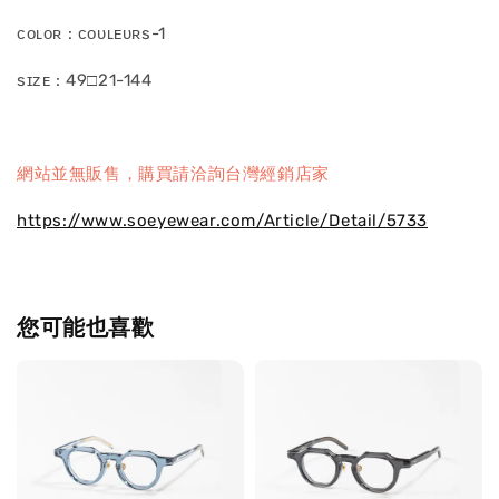
ᴄᴏʟᴏʀ : ᴄᴏᴜʟᴇᴜʀs-1
sɪᴢᴇ : 49□21-144
網站並無販售，購買請洽詢台灣經銷店家
https://www.soeyewear.com/Article/Detail/5733
您可能也喜歡