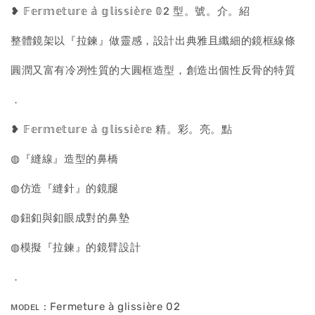
❥ 𝔽𝕖𝕣𝕞𝕖𝕥𝕦𝕣𝕖 𝕒̀ 𝕘𝕝𝕚𝕤𝕤𝕚𝕖̀𝕣𝕖 𝟘2 型。號。介。紹
整體鏡架以『拉鍊』做靈感，設計出典雅且纖細的鏡框線條
圓潤又富有冷冽性質的大圓框造型，創造出個性反骨的特質
．
❥ 𝔽𝕖𝕣𝕞𝕖𝕥𝕦𝕣𝕖 𝕒̀ 𝕘𝕝𝕚𝕤𝕤𝕚𝕖̀𝕣𝕖 精。彩。亮。點
◍『縫線』造型的鼻橋
◍仿造『縫針』的鏡腿
◍鈕釦與釦眼成對的鼻墊
◍模擬『拉鍊』的鏡臂設計
．
ᴍᴏᴅᴇʟ : Fermeture à glissière 02