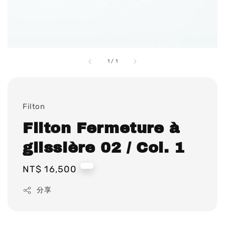
1
/
1
Filton
Filton Fermeture à
glissière 02 / Col. 1
Regular
NT$ 16,500
price
分享