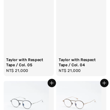
Taylor with Respect
Taylor with Respect
Tape / Col. 05
Tape / Col. 04
Regular
NT$ 21,000
Regular
NT$ 21,000
price
price