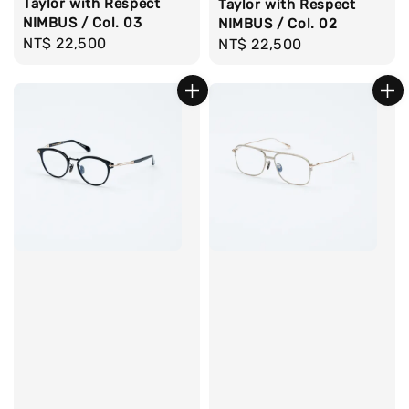
Taylor with Respect
Taylor with Respect
NIMBUS / Col. 03
NIMBUS / Col. 02
Regular
NT$ 22,500
Regular
NT$ 22,500
price
price