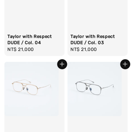
Taylor with Respect
Taylor with Respect
DUDE / Col. 04
DUDE / Col. 03
Regular
NT$ 21,000
Regular
NT$ 21,000
price
price