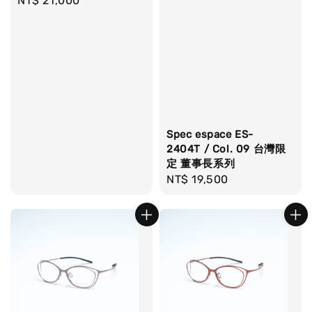
Regular
NT$ 21,000
price
Spec espace ES-
2404T / Col. 09 台灣限
定 董事長系列
Regular
NT$ 19,500
price