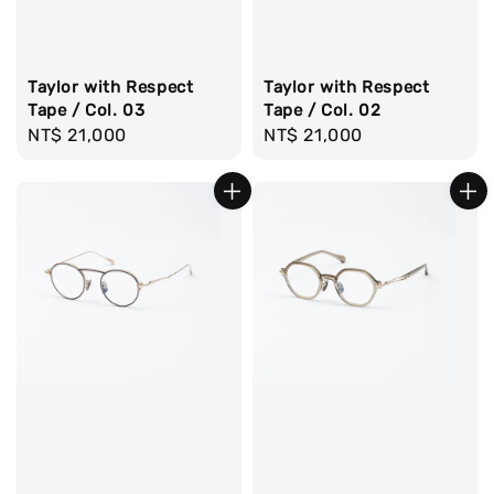
Taylor with Respect
Taylor with Respect
Tape / Col. 03
Tape / Col. 02
Regular
NT$ 21,000
Regular
NT$ 21,000
price
price