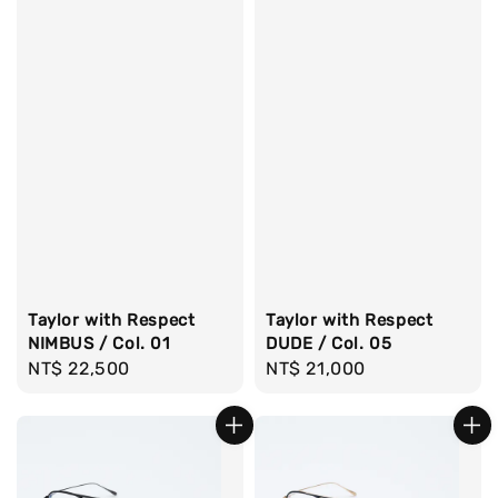
Taylor with Respect
Taylor with Respect
NIMBUS / Col. 01
DUDE / Col. 05
Regular
NT$ 22,500
Regular
NT$ 21,000
price
price