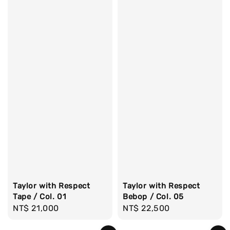
Taylor with Respect
Taylor with Respect
Tape / Col. 01
Bebop / Col. 05
Regular
NT$ 21,000
Regular
NT$ 22,500
price
price