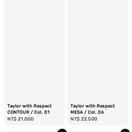
Taylor with Respect
Taylor with Respect
CONTOUR / Col. 01
MESA / Col. 06
Regular
NT$ 21,000
Regular
NT$ 22,500
price
price